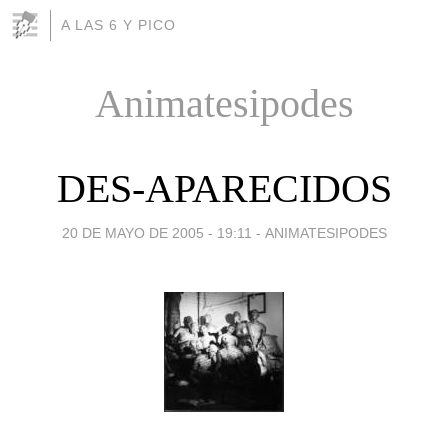
A LAS 6 Y PICO
Animatesipodes
DES-APARECIDOS
20 DE MAYO DE 2005 - 19:11
-
ANIMATESIPODES